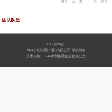
首页
上一页
下一页
尾页
团队队伍
© CopyRight
3044永利集团(中国)有限公司 版权所有
技术支持：3044永利集团信息化办公室